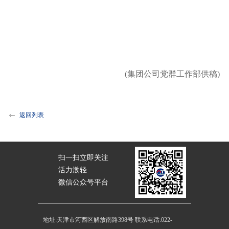
(集团公司党群工作部供稿)
返回列表
扫一扫立即关注
活力渤轻
微信公众号平台
地址:天津市河西区解放南路398号 联系电话:022-