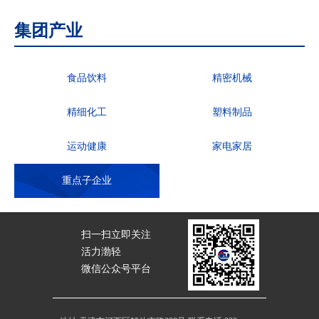
集团产业
食品饮料
精密机械
精细化工
塑料制品
运动健康
家电家居
重点子企业
扫一扫立即关注
活力渤轻
微信公众号平台