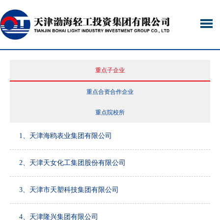
重点子企业
重点合资合作企业
重点院校所
1、
天津海鸥表业集团有限公司
2、
天津天女化工集团股份有限公司
3、
天津市天塑科技集团有限公司
4、
天津隆兴集团有限公司