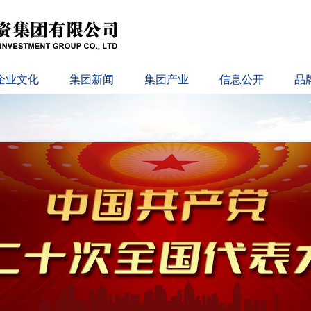
企业文化
集团新闻
集团产业
信息公开
品