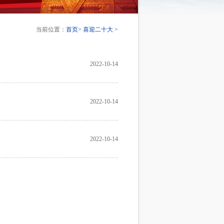
当前位置：
首页
>
喜迎二十大
>
2022-10-14
2022-10-14
2022-10-14