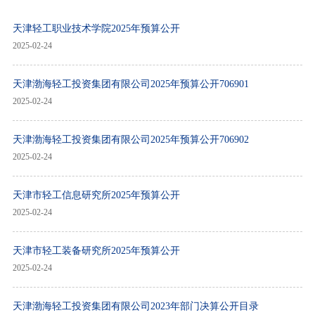
天津轻工职业技术学院2025年预算公开
2025-02-24
天津渤海轻工投资集团有限公司2025年预算公开706901
2025-02-24
天津渤海轻工投资集团有限公司2025年预算公开706902
2025-02-24
天津市轻工信息研究所2025年预算公开
2025-02-24
天津市轻工装备研究所2025年预算公开
2025-02-24
天津渤海轻工投资集团有限公司2023年部门决算公开目录